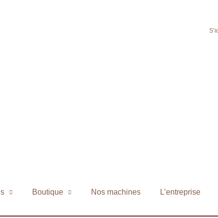
S’i
ns
Boutique
Nos machines
L’entreprise