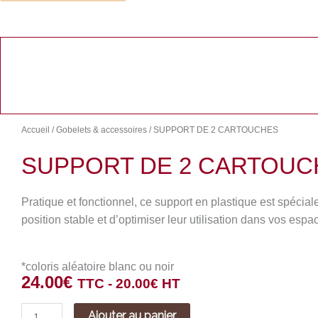
quantité
de
SUPPORT
DE
2
CARTOUCHES
Accueil
/
Gobelets & accessoires
/ SUPPORT DE 2 CARTOUCHES
SUPPORT DE 2 CARTOUC
Pratique et fonctionnel, ce support en plastique est spéci
position stable et d’optimiser leur utilisation dans vos espa
*coloris aléatoire blanc ou noir
24.00
€
TTC -
20.00
€
HT
Ajouter au panier