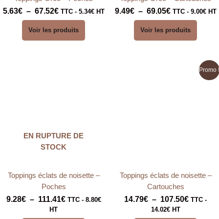
5.63
€
–
67.52
€
9.49
€
–
69.05
€
TTC -
5.34
€
HT
TTC -
9.00
€
HT
Voir les produits
Voir les produits
Plage
Plage
Promo 
de
de
prix :
prix :
9.28€
14.79€
à
à
111.41€
107.50€
EN RUPTURE DE
STOCK
Toppings éclats de noisette –
Toppings éclats de noisette –
Poches
Cartouches
9.28
€
–
111.41
€
14.79
€
–
107.50
€
TTC -
8.80
€
TTC -
HT
14.02
€
HT