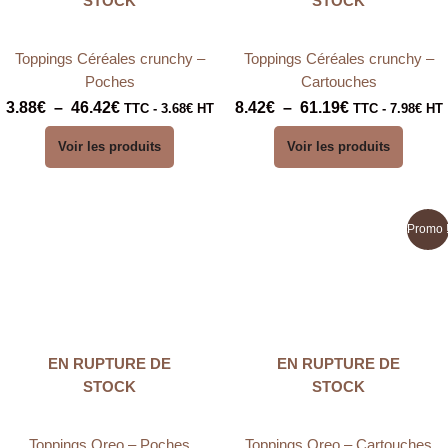
STOCK
STOCK
Toppings Céréales crunchy –
Toppings Céréales crunchy –
Poches
Cartouches
3.88
€
–
46.42
€
8.42
€
–
61.19
€
TTC -
3.68
€
HT
TTC -
7.98
€
HT
Voir les produits
Voir les produits
Plage
Plage
Promo 
de
de
prix :
prix :
5.63€
9.49€
à
à
67.52€
69.05€
EN RUPTURE DE
EN RUPTURE DE
STOCK
STOCK
Toppings Oreo – Poches
Toppings Oreo – Cartouches