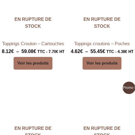
à
à
59.08€
55.45€
EN RUPTURE DE
EN RUPTURE DE
STOCK
STOCK
Toppings Crouton – Cartouches
Toppings croutons – Poches
8.12
€
–
59.08
€
4.62
€
–
55.45
€
TTC -
7.70
€
HT
TTC -
4.38
€
HT
Voir les produits
Voir les produits
Plage
Plage
Promo 
de
de
prix :
prix :
3.88€
8.42€
à
à
46.42€
61.19€
EN RUPTURE DE
EN RUPTURE DE