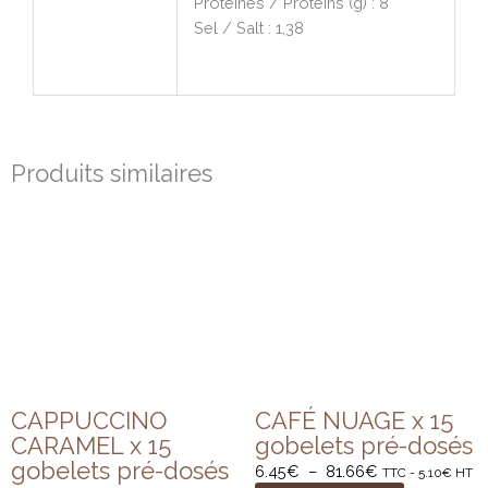
Protéines / Proteins (g) : 8
Sel / Salt : 1,38
Produits similaires
Plage
Plage
de
de
prix :
prix :
6.96€
6.45€
à
à
83.56€
81.66€
CAPPUCCINO
CAFÉ NUAGE x 15
CARAMEL x 15
gobelets pré-dosés
gobelets pré-dosés
6.45
€
–
81.66
€
TTC -
5.10
€
HT