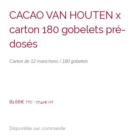
CACAO VAN HOUTEN x
carton 180 gobelets pré-
dosés
Carton de 12 manchons / 180 gobelets
81.66
€
TTC -
77.40
€
HT
quantité
Disponible sur commande
de