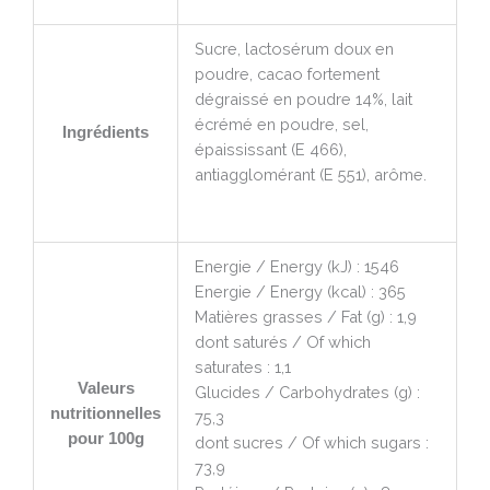
Sucre, lactosérum doux en
poudre, cacao fortement
dégraissé en poudre 14%, lait
écrémé en poudre, sel,
Ingrédients
épaississant (E 466),
antiagglomérant (E 551), arôme.
Energie / Energy (kJ) : 1546
Energie / Energy (kcal) : 365
Matières grasses / Fat (g) : 1,9
dont saturés / Of which
saturates : 1,1
Valeurs
Glucides / Carbohydrates (g) :
nutritionnelles
75,3
pour 100g
dont sucres / Of which sugars :
73,9