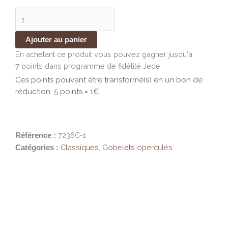
CACAO
VAN
HOUTEN
x
Ajouter au panier
carton
En achetant ce produit vous pouvez gagner jusqu'à
180
7 points
dans programme de fidélité Jede
gobelets
Ces points pouvant être transformé(s) en un bon de
pré-
réduction. 5 points = 1€
dosés
7236C-1
Référence :
Classiques
,
Gobelets operculés
Catégories :