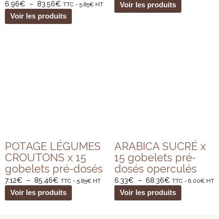
6.96
€
–
83.56
€
TTC -
5.85
€
HT
Voir les produits
Voir les produits
Plage
Plage
de
de
prix :
prix :
7.12€
6.33€
à
à
85.46€
68.36€
POTAGE LÉGUMES
ARABICA SUCRÉ x
CROUTONS x 15
15 gobelets pré-
gobelets pré-dosés
dosés operculés
7.12
€
–
85.46
€
6.33
€
–
68.36
€
TTC -
5.85
€
HT
TTC -
6.00
€
HT
Voir les produits
Voir les produits