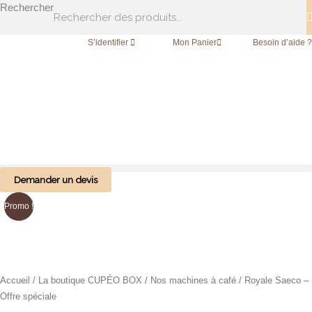
Aller
Rechercher
au
contenu
S’identifier
|
Mon Panier
|
Besoin d’aide ?
Demander un devis
Le
Le
quantité
Promo !
prix
prix
de
initial
actuel
Royale
était :
est :
Saeco
1,400.00€.
1,150.00€.
-
Offre
Accueil
/
La boutique CUPÉO BOX
/
Nos machines à café
/ Royale Saeco –
spéciale
Offre spéciale