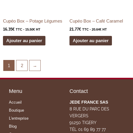
Cupéo Box – Potage Légumes
Cupéo Box – Café Caramel
16.35
€
21.77
€
TTC -
15.50
€
HT
TTC -
20.64
€
HT
Ajouter au panier
Ajouter au panier
1
2
→
Menu
Contact
JEDE FRANCE SAS
Accueil
8 RUE DU PARC DES
Boutique
VERGERS
L'entreprise
91250 TIGERY
Blog
TÉL 01 69 89 77 77