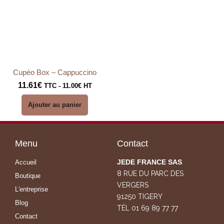
Cupéo Box – Cappuccino
11.61
€
TTC -
11.00
€
HT
Ajouter au panier
Menu
Contact
JEDE FRANCE SAS
Accueil
8 RUE DU PARC DES
Boutique
VERGERS
L'entreprise
91250 TIGERY
Blog
TÉL 01 69 89 77 77
Contact