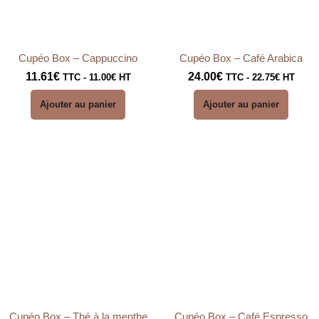
Cupéo Box – Cappuccino
Cupéo Box – Café Arabica
11.61
€
24.00
€
TTC -
11.00
€
HT
TTC -
22.75
€
HT
Ajouter au panier
Ajouter au panier
Cupéo Box – Thé à la menthe
Cupéo Box – Café Espresso