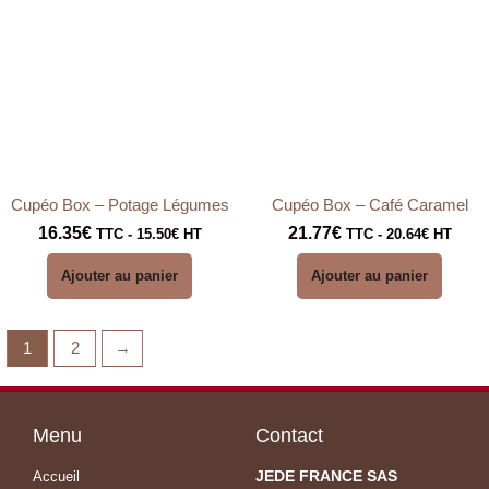
Cupéo Box – Potage Légumes
Cupéo Box – Café Caramel
16.35
€
21.77
€
TTC -
15.50
€
HT
TTC -
20.64
€
HT
Ajouter au panier
Ajouter au panier
1
2
→
Menu
Contact
JEDE FRANCE SAS
Accueil