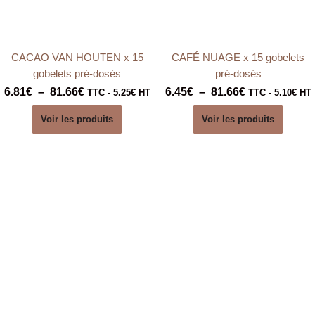
CACAO VAN HOUTEN x 15
CAFÉ NUAGE x 15 gobelets
gobelets pré-dosés
pré-dosés
6.81
€
–
81.66
€
6.45
€
–
81.66
€
TTC -
5.25
€
HT
TTC -
5.10
€
HT
Voir les produits
Voir les produits
Plage
Plage
de
de
prix :
prix :
6.65€
5.22€
à
à
79.76€
62.67€