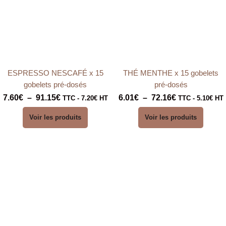
à
à
91.15€
72.16€
ESPRESSO NESCAFÉ x 15
THÉ MENTHE x 15 gobelets
gobelets pré-dosés
pré-dosés
7.60
€
–
91.15
€
6.01
€
–
72.16
€
TTC -
7.20
€
HT
TTC -
5.10
€
HT
Voir les produits
Voir les produits
Plage
Plage
de
de
prix :
prix :
6.81€
6.45€
à
à
81.66€
81.66€