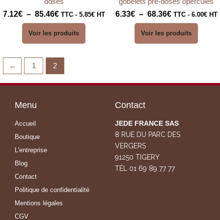
dosés
gobelets pré-dosés operculés
7.12
€
–
85.46
€
6.33
€
–
68.36
€
TTC -
5.85
€
HT
TTC -
6.00
€
HT
Voir les produits
Voir les produits
←
1
2
Menu
Contact
JEDE FRANCE SAS
Accueil
8 RUE DU PARC DES
Boutique
VERGERS
L'entreprise
91250 TIGERY
Blog
TÉL 01 69 89 77 77
Contact
Politique de confidentialité
Mentions légales
CGV