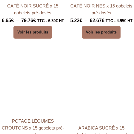
CAFÉ NOIR SUCRÉ x 15
CAFÉ NOIR NES x 15 gobelets
gobelets pré-dosés
pré-dosés
6.65
€
–
79.76
€
5.22
€
–
62.67
€
TTC -
6.30
€
HT
TTC -
4.95
€
HT
Voir les produits
Voir les produits
Plage
Plage
de
de
prix :
prix :
7.12€
6.33€
à
à
85.46€
68.36€
POTAGE LÉGUMES
CROUTONS x 15 gobelets pré-
ARABICA SUCRÉ x 15